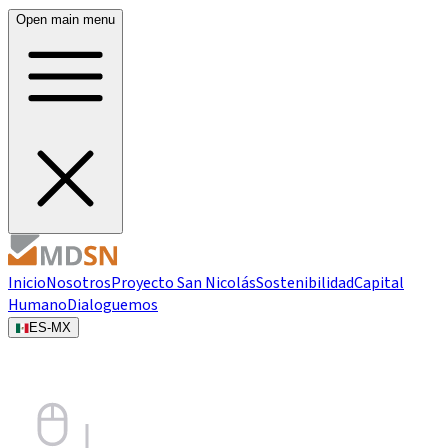
Open main menu
Inicio
Nosotros
Proyecto San Nicolás
Sostenibilidad
Capital
Humano
Dialoguemos
ES-MX