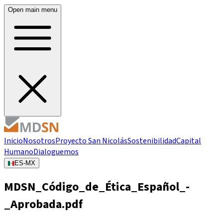
Open main menu
Inicio
Nosotros
Proyecto San Nicolás
Sostenibilidad
Capital
Humano
Dialoguemos
ES-MX
MDSN_Código_de_Ética_Español_-
_Aprobada.pdf