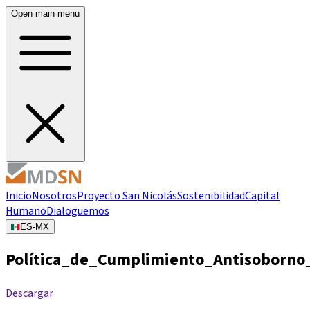
Open main menu
Inicio
Nosotros
Proyecto San Nicolás
Sostenibilidad
Capital
Humano
Dialoguemos
ES-MX
Política_de_Cumplimiento_Antisoborno
Descargar